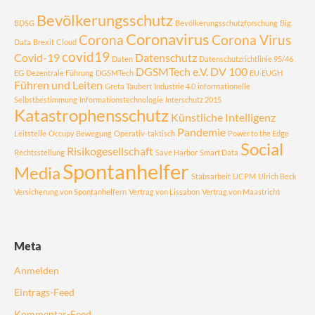
Bevölkerungsschutz
BDSG
Bevölkerungsschutzforschung
Big
Coronavirus
Corona
Corona Virus
Data
Brexit
Cloud
covid19
Covid-19
Datenschutz
Daten
Datenschutzrichtlinie 95/46
DGSMTech e.V.
DV 100
EG
Dezentrale Führung
DGSMTech
EU
EUGH
Führen und Leiten
Greta Taubert
Industrie 4.0
informationelle
Selbstbestimmung
Informationstechnologie
Interschutz 2015
Katastrophensschutz
Künstliche Intelligenz
Pandemie
Leitstelle
Occupy Bewegung
Operativ-taktisch
Power to the Edge
Social
Risikogesellschaft
Rechtsstellung
Save Harbor
Smart Data
Spontanhelfer
Media
Stabsarbeit
UCPM
Ulrich Beck
Versicherung von Spontanhelfern
Vertrag von Lissabon
Vertrag von Maastricht
Meta
Anmelden
Eintrags-Feed
Kommentar-Feed