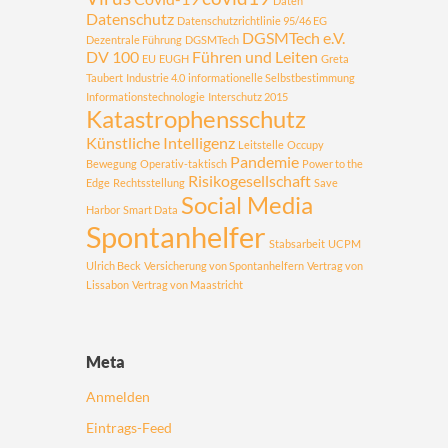
Daten
Datenschutz
Datenschutzrichtlinie 95/46 EG
DGSMTech e.V.
Dezentrale Führung
DGSMTech
DV 100
Führen und Leiten
EU
EUGH
Greta
Taubert
Industrie 4.0
informationelle Selbstbestimmung
Informationstechnologie
Interschutz 2015
Katastrophensschutz
Künstliche Intelligenz
Leitstelle
Occupy
Pandemie
Bewegung
Operativ-taktisch
Power to the
Risikogesellschaft
Edge
Rechtsstellung
Save
Social Media
Harbor
Smart Data
Spontanhelfer
Stabsarbeit
UCPM
Ulrich Beck
Versicherung von Spontanhelfern
Vertrag von
Lissabon
Vertrag von Maastricht
Meta
Anmelden
Eintrags-Feed