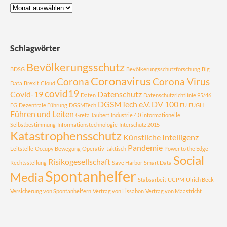
Schlagwörter
Bevölkerungsschutz
BDSG
Bevölkerungsschutzforschung
Big
Coronavirus
Corona
Corona Virus
Data
Brexit
Cloud
covid19
Covid-19
Datenschutz
Daten
Datenschutzrichtlinie 95/46
DGSMTech e.V.
DV 100
EG
Dezentrale Führung
DGSMTech
EU
EUGH
Führen und Leiten
Greta Taubert
Industrie 4.0
informationelle
Selbstbestimmung
Informationstechnologie
Interschutz 2015
Katastrophensschutz
Künstliche Intelligenz
Pandemie
Leitstelle
Occupy Bewegung
Operativ-taktisch
Power to the Edge
Social
Risikogesellschaft
Rechtsstellung
Save Harbor
Smart Data
Spontanhelfer
Media
Stabsarbeit
UCPM
Ulrich Beck
Versicherung von Spontanhelfern
Vertrag von Lissabon
Vertrag von Maastricht