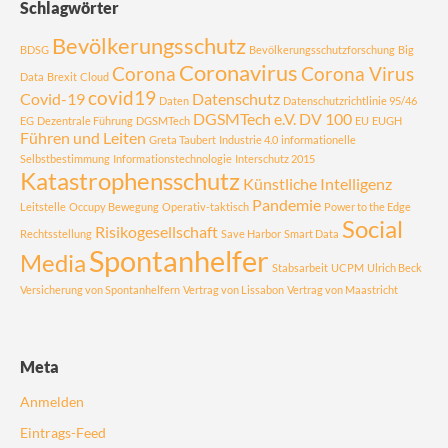
Schlagwörter
Bevölkerungsschutz
BDSG
Bevölkerungsschutzforschung
Big
Coronavirus
Corona
Corona Virus
Data
Brexit
Cloud
covid19
Covid-19
Datenschutz
Daten
Datenschutzrichtlinie 95/46
DGSMTech e.V.
DV 100
EG
Dezentrale Führung
DGSMTech
EU
EUGH
Führen und Leiten
Greta Taubert
Industrie 4.0
informationelle
Selbstbestimmung
Informationstechnologie
Interschutz 2015
Katastrophensschutz
Künstliche Intelligenz
Pandemie
Leitstelle
Occupy Bewegung
Operativ-taktisch
Power to the Edge
Social
Risikogesellschaft
Rechtsstellung
Save Harbor
Smart Data
Spontanhelfer
Media
Stabsarbeit
UCPM
Ulrich Beck
Versicherung von Spontanhelfern
Vertrag von Lissabon
Vertrag von Maastricht
Meta
Anmelden
Eintrags-Feed