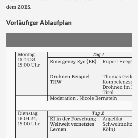
dem ZOES.
Vorläufiger Ablaufplan
Montag,
Tag 1
15.04.24,
Emergency Eye (EE)
Rupert
Heege
18:00 Uhr
Drohnen Beispiel
Thomas Geiler
THW
Kompetenzzen
Drohnen im La
Tirol
Moderation : Nicole Bernstein
Dienstag,
Tag 2
16.04.24,
KI
in der Forschung :
Angelika
18:00 Uhr
Weltweit vernetztes
Schweimnitz
, (
Lernen
Köln)