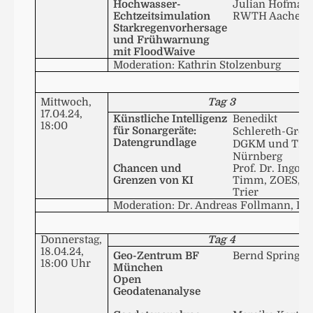
Hochwasser-
Julian Hofman
Echtzeitsimulation
RWTH
Aachen
Starkregenvorhersage
und Frühwarnung
mit
FloodWaive
Moderation: Kathrin
Stolzenburg
Mittwoch,
Tag 3
17.04.24,
Künstliche Intelligenz
Benedikt
18:00
für Sonargeräte:
Schlereth
-Groh
Datengrundlage
DGKM
und TH
Nürnberg
Chancen und
Prof. Dr. Ingo
Grenzen von
KI
Timm, ZOES, U
Trier
Moderation: Dr. Andreas
Follmann
,
DG
Donnerstag,
Tag 4
18.04.24,
Geo-Zentrum
BF
Bernd Springer
18:00 Uhr
München
Open
Geodatenanalyse