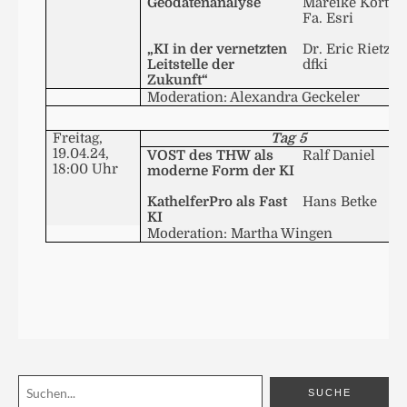
Geodatenanalyse
Mareike Kortm
Fa.
Esri
„
KI
in der vernetzten
Dr. Eric
Rietzke
Leitstelle der
dfki
Zukunft“
Moderation: Alexandra
Geckeler
Freitag,
Tag 5
19.04.24,
VOST
des
THW
als
Ralf Daniel
18:00 Uhr
moderne Form der
KI
KathelferPro
als Fast
Hans
Betke
KI
Moderation: Martha
Wingen