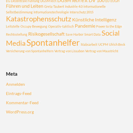
DGSMTech e.V.
DV 100
EG
Dezentrale Führung
DGSMTech
EU
EUGH
Führen und Leiten
Greta Taubert
Industrie 4.0
informationelle
Selbstbestimmung
Informationstechnologie
Interschutz 2015
Katastrophensschutz
Künstliche Intelligenz
Pandemie
Leitstelle
Occupy Bewegung
Operativ-taktisch
Power to the Edge
Social
Risikogesellschaft
Rechtsstellung
Save Harbor
Smart Data
Spontanhelfer
Media
Stabsarbeit
UCPM
Ulrich Beck
Versicherung von Spontanhelfern
Vertrag von Lissabon
Vertrag von Maastricht
Meta
Anmelden
Eintrags-Feed
Kommentar-Feed
WordPress.org