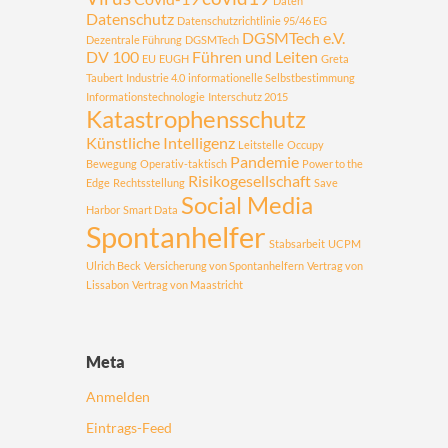
Daten
Datenschutz
Datenschutzrichtlinie 95/46 EG
DGSMTech e.V.
Dezentrale Führung
DGSMTech
DV 100
Führen und Leiten
EU
EUGH
Greta
Taubert
Industrie 4.0
informationelle Selbstbestimmung
Informationstechnologie
Interschutz 2015
Katastrophensschutz
Künstliche Intelligenz
Leitstelle
Occupy
Pandemie
Bewegung
Operativ-taktisch
Power to the
Risikogesellschaft
Edge
Rechtsstellung
Save
Social Media
Harbor
Smart Data
Spontanhelfer
Stabsarbeit
UCPM
Ulrich Beck
Versicherung von Spontanhelfern
Vertrag von
Lissabon
Vertrag von Maastricht
Meta
Anmelden
Eintrags-Feed