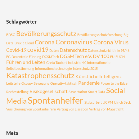
Schlagwörter
Bevölkerungsschutz
BDSG
Bevölkerungsschutzforschung
Big
Coronavirus
Corona
Corona Virus
Data
Brexit
Cloud
covid19
Covid-19
Datenschutz
Daten
Datenschutzrichtlinie 95/46
DGSMTech e.V.
DV 100
EG
Dezentrale Führung
DGSMTech
EU
EUGH
Führen und Leiten
Greta Taubert
Industrie 4.0
informationelle
Selbstbestimmung
Informationstechnologie
Interschutz 2015
Katastrophensschutz
Künstliche Intelligenz
Pandemie
Leitstelle
Occupy Bewegung
Operativ-taktisch
Power to the Edge
Social
Risikogesellschaft
Rechtsstellung
Save Harbor
Smart Data
Spontanhelfer
Media
Stabsarbeit
UCPM
Ulrich Beck
Versicherung von Spontanhelfern
Vertrag von Lissabon
Vertrag von Maastricht
Meta