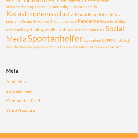
Führen und Leiten
Greta Taubert
Industrie 4.0
informationelle
Selbstbestimmung
Informationstechnologie
Interschutz 2015
Katastrophensschutz
Künstliche Intelligenz
Pandemie
Leitstelle
Occupy Bewegung
Operativ-taktisch
Power to the Edge
Social
Risikogesellschaft
Rechtsstellung
Save Harbor
Smart Data
Spontanhelfer
Media
Stabsarbeit
UCPM
Ulrich Beck
Versicherung von Spontanhelfern
Vertrag von Lissabon
Vertrag von Maastricht
Meta
Anmelden
Eintrags-Feed
Kommentar-Feed
WordPress.org