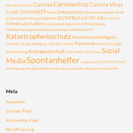
Coronavirus
Corona
Corona Virus
Data
Brexit
Cloud
covid19
Covid-19
Datenschutz
Daten
Datenschutzrichtlinie 95/46
DGSMTech e.V.
DV 100
EG
Dezentrale Führung
DGSMTech
EU
EUGH
Führen und Leiten
Greta Taubert
Industrie 4.0
informationelle
Selbstbestimmung
Informationstechnologie
Interschutz 2015
Katastrophensschutz
Künstliche Intelligenz
Pandemie
Leitstelle
Occupy Bewegung
Operativ-taktisch
Power to the Edge
Social
Risikogesellschaft
Rechtsstellung
Save Harbor
Smart Data
Spontanhelfer
Media
Stabsarbeit
UCPM
Ulrich Beck
Versicherung von Spontanhelfern
Vertrag von Lissabon
Vertrag von Maastricht
Meta
Anmelden
Eintrags-Feed
Kommentar-Feed
WordPress.org