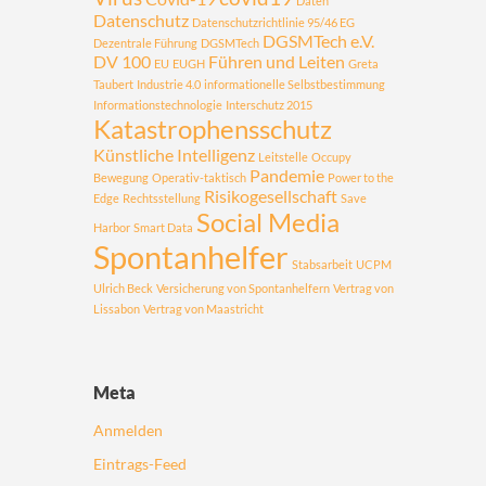
Daten
Datenschutz
Datenschutzrichtlinie 95/46 EG
DGSMTech e.V.
Dezentrale Führung
DGSMTech
DV 100
Führen und Leiten
EU
EUGH
Greta
Taubert
Industrie 4.0
informationelle Selbstbestimmung
Informationstechnologie
Interschutz 2015
Katastrophensschutz
Künstliche Intelligenz
Leitstelle
Occupy
Pandemie
Bewegung
Operativ-taktisch
Power to the
Risikogesellschaft
Edge
Rechtsstellung
Save
Social Media
Harbor
Smart Data
Spontanhelfer
Stabsarbeit
UCPM
Ulrich Beck
Versicherung von Spontanhelfern
Vertrag von
Lissabon
Vertrag von Maastricht
Meta
Anmelden
Eintrags-Feed