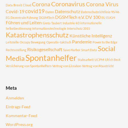
Coronavirus
Corona
Corona Virus
Data
Brexit
Cloud
covid19
Covid-19
Datenschutz
Daten
Datenschutzrichtlinie 95/46
DGSMTech e.V.
DV 100
EG
Dezentrale Führung
DGSMTech
EU
EUGH
Führen und Leiten
Greta Taubert
Industrie 4.0
informationelle
Selbstbestimmung
Informationstechnologie
Interschutz 2015
Katastrophensschutz
Künstliche Intelligenz
Pandemie
Leitstelle
Occupy Bewegung
Operativ-taktisch
Power to the Edge
Social
Risikogesellschaft
Rechtsstellung
Save Harbor
Smart Data
Spontanhelfer
Media
Stabsarbeit
UCPM
Ulrich Beck
Versicherung von Spontanhelfern
Vertrag von Lissabon
Vertrag von Maastricht
Meta
Anmelden
Eintrags-Feed
Kommentar-Feed
WordPress.org