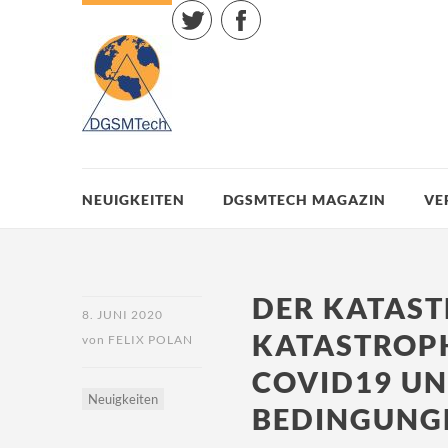
Twitter
Facebook
NEUIGKEITEN
DGSMTECH MAGAZIN
VE
DER KATAST
8. JUNI 2020
KATASTROP
von
FELIX POLAN
COVID19 U
Neuigkeiten
BEDINGUNG