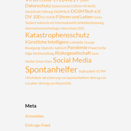
Daten
Datenschutz
Datenschutzrichtlinie 95/46 EG
DGSMTech e.V.
Dezentrale Führung
DGSMTech
DV 100
Führen und Leiten
EU
EUGH
Greta
Taubert
Industrie 4.0
informationelle Selbstbestimmung
Informationstechnologie
Interschutz 2015
Katastrophensschutz
Künstliche Intelligenz
Leitstelle
Occupy
Pandemie
Bewegung
Operativ-taktisch
Power to the
Risikogesellschaft
Edge
Rechtsstellung
Save
Social Media
Harbor
Smart Data
Spontanhelfer
Stabsarbeit
UCPM
Ulrich Beck
Versicherung von Spontanhelfern
Vertrag von
Lissabon
Vertrag von Maastricht
Meta
Anmelden
Eintrags-Feed