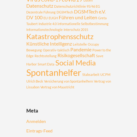
Daten
Datenschutz
Datenschutzrichtlinie 95/46 EG
DGSMTech e.V.
Dezentrale Führung
DGSMTech
DV 100
Führen und Leiten
EU
EUGH
Greta
Taubert
Industrie 4.0
informationelle Selbstbestimmung
Informationstechnologie
Interschutz 2015
Katastrophensschutz
Künstliche Intelligenz
Leitstelle
Occupy
Pandemie
Bewegung
Operativ-taktisch
Power to the
Risikogesellschaft
Edge
Rechtsstellung
Save
Social Media
Harbor
Smart Data
Spontanhelfer
Stabsarbeit
UCPM
Ulrich Beck
Versicherung von Spontanhelfern
Vertrag von
Lissabon
Vertrag von Maastricht
Meta
Anmelden
Eintrags-Feed