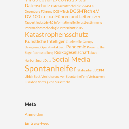
Daten
Datenschutz
Datenschutzrichtlinie 95/46 EG
DGSMTech e.V.
Dezentrale Führung
DGSMTech
DV 100
Führen und Leiten
EU
EUGH
Greta
Taubert
Industrie 4.0
informationelle Selbstbestimmung
Informationstechnologie
Interschutz 2015
Katastrophensschutz
Künstliche Intelligenz
Leitstelle
Occupy
Pandemie
Bewegung
Operativ-taktisch
Power to the
Risikogesellschaft
Edge
Rechtsstellung
Save
Social Media
Harbor
Smart Data
Spontanhelfer
Stabsarbeit
UCPM
Ulrich Beck
Versicherung von Spontanhelfern
Vertrag von
Lissabon
Vertrag von Maastricht
Meta
Anmelden
Eintrags-Feed