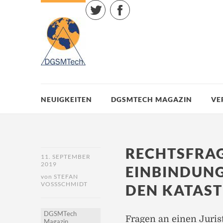
Twitter
Facebook
NEUIGKEITEN
DGSMTECH MAGAZIN
VE
RECHTSFRAG
11. SEPTEMBER
2019
EINBINDUNG
von
STEFAN
VOSSSCHMIDT
DEN KATAS
DGSMTech
Fragen an einen Juris
Magazin