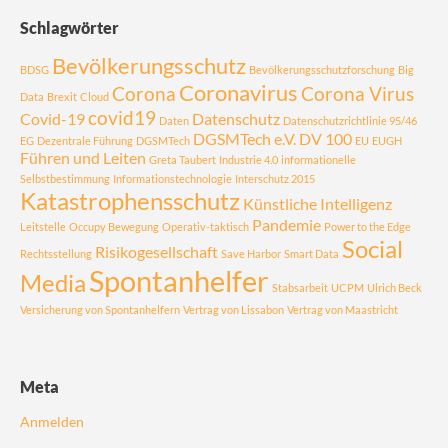
Schlagwörter
Bevölkerungsschutz
BDSG
Bevölkerungsschutzforschung
Big
Coronavirus
Corona
Corona Virus
Data
Brexit
Cloud
covid19
Covid-19
Datenschutz
Daten
Datenschutzrichtlinie 95/46
DGSMTech e.V.
DV 100
EG
Dezentrale Führung
DGSMTech
EU
EUGH
Führen und Leiten
Greta Taubert
Industrie 4.0
informationelle
Selbstbestimmung
Informationstechnologie
Interschutz 2015
Katastrophensschutz
Künstliche Intelligenz
Pandemie
Leitstelle
Occupy Bewegung
Operativ-taktisch
Power to the Edge
Social
Risikogesellschaft
Rechtsstellung
Save Harbor
Smart Data
Spontanhelfer
Media
Stabsarbeit
UCPM
Ulrich Beck
Versicherung von Spontanhelfern
Vertrag von Lissabon
Vertrag von Maastricht
Meta
Anmelden