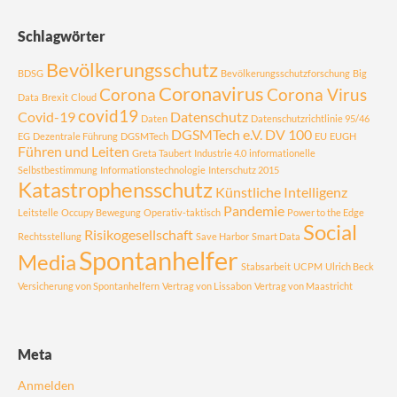
Schlagwörter
Bevölkerungsschutz
BDSG
Bevölkerungsschutzforschung
Big
Coronavirus
Corona
Corona Virus
Data
Brexit
Cloud
covid19
Covid-19
Datenschutz
Daten
Datenschutzrichtlinie 95/46
DGSMTech e.V.
DV 100
EG
Dezentrale Führung
DGSMTech
EU
EUGH
Führen und Leiten
Greta Taubert
Industrie 4.0
informationelle
Selbstbestimmung
Informationstechnologie
Interschutz 2015
Katastrophensschutz
Künstliche Intelligenz
Pandemie
Leitstelle
Occupy Bewegung
Operativ-taktisch
Power to the Edge
Social
Risikogesellschaft
Rechtsstellung
Save Harbor
Smart Data
Spontanhelfer
Media
Stabsarbeit
UCPM
Ulrich Beck
Versicherung von Spontanhelfern
Vertrag von Lissabon
Vertrag von Maastricht
Meta
Anmelden