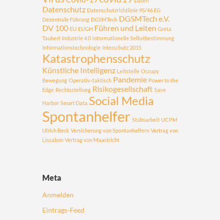
Daten
Datenschutz
Datenschutzrichtlinie 95/46 EG
DGSMTech e.V.
Dezentrale Führung
DGSMTech
DV 100
Führen und Leiten
EU
EUGH
Greta
Taubert
Industrie 4.0
informationelle Selbstbestimmung
Informationstechnologie
Interschutz 2015
Katastrophensschutz
Künstliche Intelligenz
Leitstelle
Occupy
Pandemie
Bewegung
Operativ-taktisch
Power to the
Risikogesellschaft
Edge
Rechtsstellung
Save
Social Media
Harbor
Smart Data
Spontanhelfer
Stabsarbeit
UCPM
Ulrich Beck
Versicherung von Spontanhelfern
Vertrag von
Lissabon
Vertrag von Maastricht
Meta
Anmelden
Eintrags-Feed